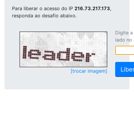
Para liberar o acesso
do IP
216.73.217.173
,
responda ao desafio abaixo.
Digite 
lado no
[trocar imagem]